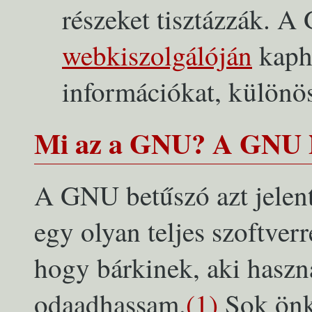
részeket tisztázzák. 
webkiszolgálóján
kaph
információkat, különö
Mi az a GNU? A GNU 
A GNU betűszó azt jelen
egy olyan teljes szoftverr
hogy bárkinek, aki haszná
odaadhassam.
(1)
Sok önk