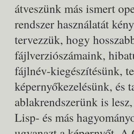
átveszünk más ismert ope
rendszer használatát kény
tervezzük, hogy hosszabb
fájlverziószámaink, hibat
fájlnév-kiegészítésünk, t
képernyőkezelésünk, és t
ablakrendszerünk is lesz
Lisp- és más hagyományo
ugyanazt a képernyőt. A 