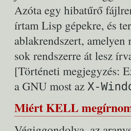
Azóta egy hibatűrő fájlre
írtam Lisp gépekre, és t
ablakrendszert, amelyen 
sok rendszerre át lesz írv
[Történeti megjegyzés: Ez
a GNU most az
X-Wind
Miért KELL megírnom
Végiggondolva, az aranys