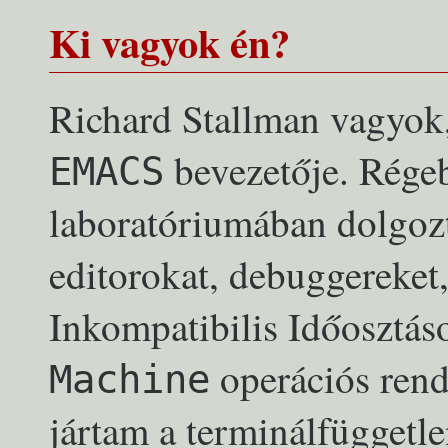
Ki vagyok én?
Richard Stallman vagyok, 
bevezetője. Rége
EMACS
laboratóriumában dolgozt
editorokat, debuggereket
Inkompatibilis Időosztás
operációs rends
Machine
jártam a terminálfüggetl