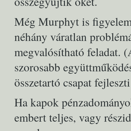
összegyűjtik őket.
Még Murphyt is figyelem
néhány váratlan problémát
megvalósítható feladat. 
szorosabb együttműködést 
összetartó csapat fejleszt
Ha kapok pénzadományok
embert teljes, vagy részi