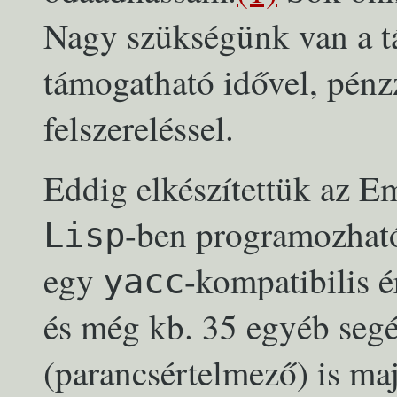
Nagy szükségünk van a t
támogatható idővel, pénz
felszereléssel.
Eddig elkészítettük az E
-ben programozható
Lisp
egy
-kompatibilis é
yacc
és még kb. 35 egyéb seg
(parancsértelmező) is ma