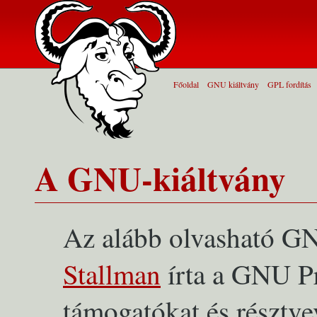
Főoldal
GNU kiáltvány
GPL fordítás
A GNU-kiáltvány
Az alább olvasható G
Stallman
írta a GNU Pr
támogatókat és résztv