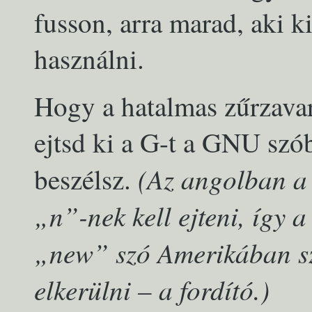
fusson, arra marad, aki k
használni.
Hogy a hatalmas zűrzavar
ejtsd ki a G-t a GNU szób
(Az angolban a 
beszélsz.
„n”-nek kell ejteni, így 
„new” szó Amerikában szo
elkerülni – a fordító.)