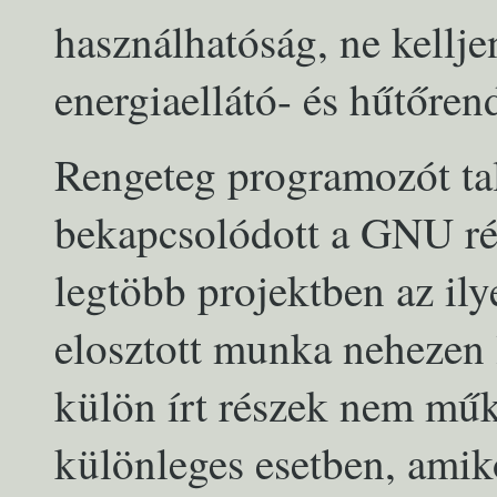
használhatóság, ne kellj
energiaellátó- és hűtőren
Rengeteg programozót tal
bekapcsolódott a GNU ré
legtöbb projektben az il
elosztott munka nehezen 
külön írt részek nem mű
különleges esetben, amiko