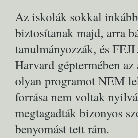
Az iskolák sokkal inkább
biztosítanak majd, arra b
tanulmányozzák, és FEJ
Harvard géptermében az az
olyan programot NEM lehe
forrása nem voltak nyilv
megtagadták bizonyos szo
benyomást tett rám.