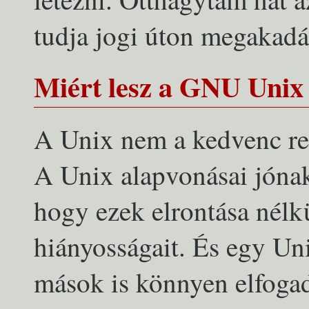
tudja jogi úton megakad
Miért lesz a GNU Unix 
A Unix nem a kedvenc ren
A Unix alapvonásai jóna
hogy ezek elrontása nél
hiányosságait. És egy Un
mások is könnyen elfoga